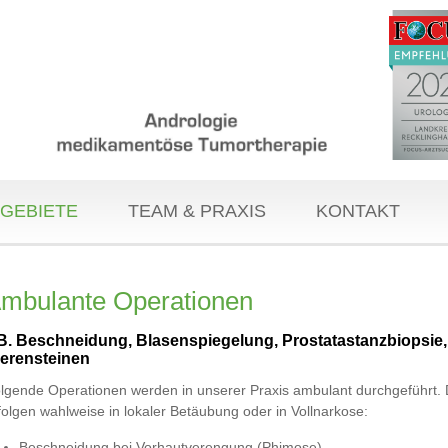
GEBIETE
TEAM & PRAXIS
KONTAKT
mbulante Operationen
B. Beschneidung, Blasenspiegelung, Prostatastanzbiopsie, S
ierensteinen
lgende Operationen werden in unserer Praxis ambulant durchgeführt. 
folgen wahlweise in lokaler Betäubung oder in Vollnarkose:
Beschneidung bei Vorhautverengung (Phimose)