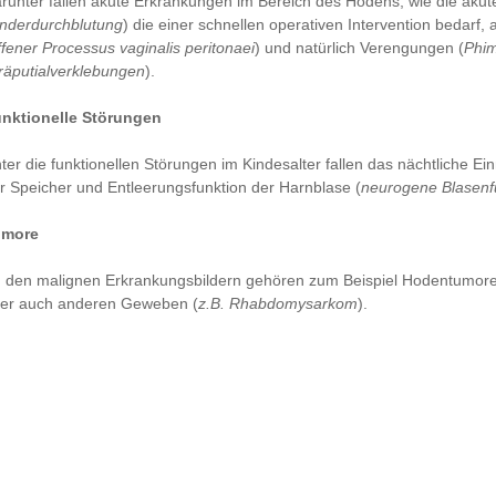
runter fallen akute Erkrankungen im Bereich des Hodens, wie die akut
nderdurchblutung
) die einer schnellen operativen Intervention bedarf
ffener Processus vaginalis peritonaei
) und natürlich Verengungen (
Phi
räputialverklebungen
).
nktionelle Störungen
ter die funktionellen Störungen im Kindesalter fallen das nächtliche Ei
r Speicher und Entleerungsfunktion der Harnblase (
neurogene Blasenf
umore
 den malignen Erkrankungsbildern gehören zum Beispiel Hodentumore,
er auch anderen Geweben (
z.B. Rhabdomysarkom
).