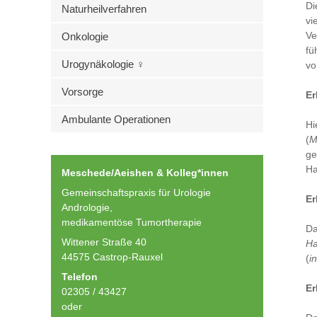
Di
Naturheilverfahren
vi
Ve
Onkologie
fü
Urogynäkologie ♀
vo
Vorsorge
Er
Ambulante Operationen
Hi
(
M
ge
Ha
Meschede/Aeishen & Kolleg*innen
Gemeinschaftspraxis für Urologie
Er
Andrologie,
medikamentöse Tumortherapie
Da
Wittener Straße 40
Ha
44575 Castrop-Rauxel
(
i
Telefon
Er
02305 / 43427
oder