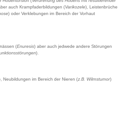
e Hodentorsion (
Verdrehung des Hodens mit resultierender
, aber auch Krampfaderbildungen (
Varikozele
), Leistenbrüche
mose
) oder Verklebungen im Bereich der Vorhaut
nnässen (
Enuresis
) aber auch jedwede andere Störungen
unktionsstörungen
).
 Neubildungen im Bereich der Nieren (
z.B. Wilmstumor
)