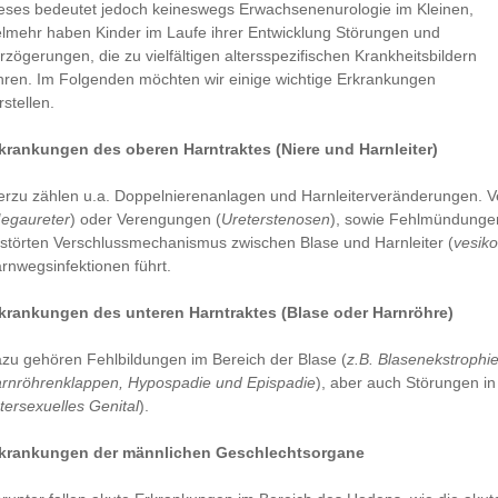
eses bedeutet jedoch keineswegs Erwachsenenurologie im Kleinen,
elmehr haben Kinder im Laufe ihrer Entwicklung Störungen und
rzögerungen, die zu vielfältigen altersspezifischen Krankheitsbildern
hren. Im Folgenden möchten wir einige wichtige Erkrankungen
rstellen.
krankungen des oberen Harntraktes (Niere und Harnleiter)
erzu zählen u.a. Doppelnierenanlagen und Harnleiterveränderungen. 
egaureter
) oder Verengungen (
Ureterstenosen
), sowie Fehlmündungen
störten Verschlussmechanismus zwischen Blase und Harnleiter (
vesiko
rnwegsinfektionen führt.
krankungen des unteren Harntraktes (Blase oder Harnröhre)
zu gehören Fehlbildungen im Bereich der Blase (
z.B. Blasenekstrophie
rnröhrenklappen, Hypospadie und Epispadie
), aber auch Störungen i
ntersexuelles Genital
).
krankungen der männlichen Geschlechtsorgane