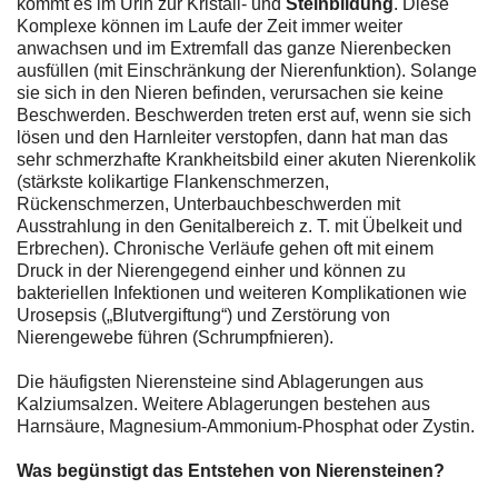
kommt es im Urin zur Kristall- und
Steinbildung
. Diese
Komplexe können im Laufe der Zeit immer weiter
anwachsen und im Extremfall das ganze Nierenbecken
ausfüllen (mit Einschränkung der Nierenfunktion). Solange
sie sich in den Nieren befinden, verursachen sie keine
Beschwerden. Beschwerden treten erst auf, wenn sie sich
lösen und den Harnleiter verstopfen, dann hat man das
sehr schmerzhafte Krankheitsbild einer akuten Nierenkolik
(stärkste kolikartige Flankenschmerzen,
Rückenschmerzen, Unterbauchbeschwerden mit
Ausstrahlung in den Genitalbereich z. T. mit Übelkeit und
Erbrechen). Chronische Verläufe gehen oft mit einem
Druck in der Nierengegend einher und können zu
bakteriellen Infektionen und weiteren Komplikationen wie
Urosepsis („Blutvergiftung“) und Zerstörung von
Nierengewebe führen (Schrumpfnieren).
Die häufigsten Nierensteine sind Ablagerungen aus
Kalziumsalzen. Weitere Ablagerungen bestehen aus
Harnsäure, Magnesium-Ammonium-Phosphat oder Zystin.
Was begünstigt das Entstehen von Nierensteinen?