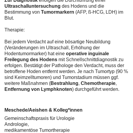
Zur Diagnostik
erfolgen die Durchführung einer
Ultraschalluntersuchung
des Hodens und die
Bestimmung von
Tumormarkern
(AFP, ß-HCG, LDH) im
Blut.
Therapie:
Bei jedem Verdacht auf eine bösartige Neubildung
(Veränderungen im Ultraschall, Erhöhung der
Hodentumormarker) hat eine
operative inguinale
Freilegung des Hodens
mit Schnellschnittdiagnostik zu
erfolgen. Bestätigt der Pathologe den Verdacht, muss der
betroffene Hoden entfernt werden. Je nach Tumortyp (90 %
sind Keimzelltumoren) und Tumorstadium müssen ggf.
weitere Maßnahmen (
Bestrahlung
,
Chemotherapie
,
Entfernung von Lymphknoten
) durchgeführt werden.
Meschede/Aeishen & Kolleg*innen
Gemeinschaftspraxis für Urologie
Andrologie,
medikamentöse Tumortherapie