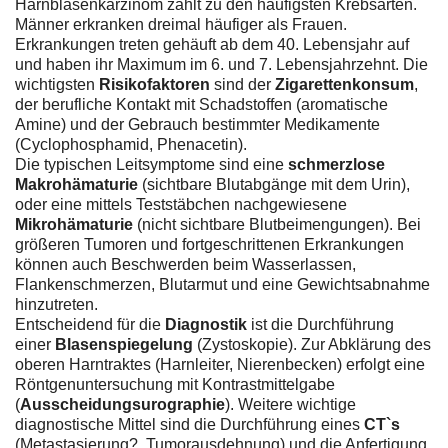
Harnblasenkarzinom zählt zu den häufigsten Krebsarten.
Männer erkranken dreimal häufiger als Frauen.
Erkrankungen treten gehäuft ab dem 40. Lebensjahr auf
und haben ihr Maximum im 6. und 7. Lebensjahrzehnt. Die
wichtigsten
Risikofaktoren
sind der
Zigarettenkonsum
,
der berufliche Kontakt mit Schadstoffen (aromatische
Amine) und der Gebrauch bestimmter Medikamente
(Cyclophosphamid, Phenacetin).
Die typischen Leitsymptome sind eine
schmerzlose
Makrohämaturie
(sichtbare Blutabgänge mit dem Urin),
oder eine mittels Teststäbchen nachgewiesene
Mikrohämaturie
(nicht sichtbare Blutbeimengungen). Bei
größeren Tumoren und fortgeschrittenen Erkrankungen
können auch Beschwerden beim Wasserlassen,
Flankenschmerzen, Blutarmut und eine Gewichtsabnahme
hinzutreten.
Entscheidend für die
Diagnostik
ist die Durchführung
einer
Blasenspiegelung
(Zystoskopie). Zur Abklärung des
oberen Harntraktes (Harnleiter, Nierenbecken) erfolgt eine
Röntgenuntersuchung mit Kontrastmittelgabe
(
Ausscheidungsurographie
). Weitere wichtige
diagnostische Mittel sind die Durchführung eines
CT`s
(Metastasierung?, Tumorausdehnung) und die Anfertigung