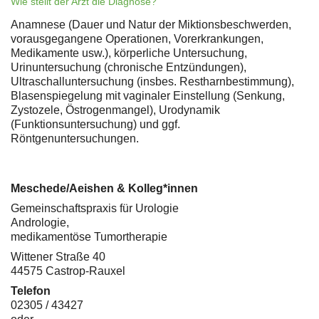
Wie stellt der Arzt die Diagnose?
Anamnese (Dauer und Natur der Miktionsbeschwerden,
vorausgegangene Operationen, Vorerkrankungen,
Medikamente usw.), körperliche Untersuchung,
Urinuntersuchung (chronische Entzündungen),
Ultraschalluntersuchung (insbes. Restharnbestimmung),
Blasenspiegelung mit vaginaler Einstellung (Senkung,
Zystozele, Östrogenmangel), Urodynamik
(Funktionsuntersuchung) und ggf.
Röntgenuntersuchungen.
Meschede/Aeishen & Kolleg*innen
Gemeinschaftspraxis für Urologie
Andrologie,
medikamentöse Tumortherapie
Wittener Straße 40
44575 Castrop-Rauxel
Telefon
02305 / 43427