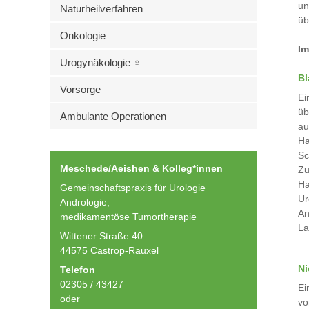
un
Naturheilverfahren
üb
Onkologie
Im
Urogynäkologie ♀
Bl
Vorsorge
Ei
üb
Ambulante Operationen
au
Ha
Sc
Meschede/Aeishen & Kolleg*innen
Zu
Ha
Gemeinschaftspraxis für Urologie
Ur
Andrologie,
An
medikamentöse Tumortherapie
La
Wittener Straße 40
44575 Castrop-Rauxel
Ni
Telefon
02305 / 43427
Ei
oder
vo