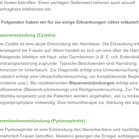
d Hoden betroffen. Einen wichtigen Stellenwert nehmen auch sexuell
ertragbare Infektionen ein.
 Folgenden haben wir für sie einige Erkrankungen näher erläutert
asenentzündung (Zystitis)
ne Zystitis ist eine akute Entzündung der Harnblase. Die Erkrankung trit
erwiegend bei Frauen auf. Meist handelt es sich um eine über die Har
fsteigende Infektion mit Haut- oder Darmkeimen (z.B. E. coli, Enterok
rntransportstörung zugrunde. Typische Beschwerden sind Harndrang, 
hmerzen im Unterbauch. Zur Diagnostik erfolgt eine Urinuntersuchung 
sätzlich erfolgt eine Ultraschalluntersuchung, um komplizierende Beg
rnsteine usw.). Bei rezidivierenden
Blasenentzündungen
erfolgt eine
oflowmetrie (Blasendruckmessung) und Röntgenuntersuchung. Zur Ther
tibiotika eingesetzt und die Patienten werden angehalten, viel zu trinken
ngzeitprophylaxe notwendig. Eine Immuntherapie zur Stärkung der kö
erenbeckenentzündung (Pyelonephritis)
ne Pyelonephritis ist eine Entzündung des Nierenbeckens und nachfol
rnehmlich Frauen betroffen. Meistens gelangen die Erreger aufsteigend