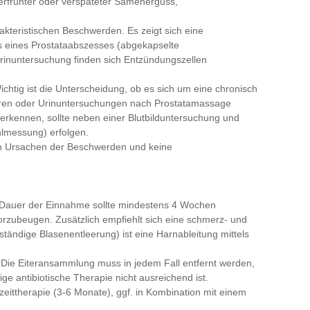
erfrühter oder verspäteter Samenerguss,
arakteristischen Beschwerden. Es zeigt sich eine
 eines Prostataabszesses (abgekapselte
Urinuntersuchung finden sich Entzündungszellen
 Wichtig ist die Unterscheidung, ob es sich um eine chronisch
ulturen oder Urinuntersuchungen nach Prostatamassage
 erkennen, sollte neben einer Blutbilduntersuchung und
hlmessung) erfolgen.
n Ursachen der Beschwerden und keine
Die Dauer der Einnahme sollte mindestens 4 Wochen
vorzubeugen. Zusätzlich empfiehlt sich eine schmerz- und
ändige Blasenentleerung) ist eine Harnableitung mittels
. Die Eiteransammlung muss in jedem Fall entfernt werden,
ge antibiotische Therapie nicht ausreichend ist.
ngzeittherapie (3-6 Monate), ggf. in Kombination mit einem