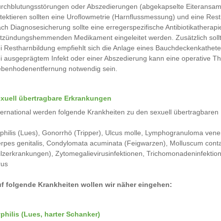
rchblutungsstörungen oder Abszedierungen (abgekapselte Eiteransam
tektieren sollten eine Uroflowmetrie (Harnflussmessung) und eine Re
ch Diagnosesicherung sollte eine erregerspezifische Antibiotikatherap
tzündungshemmenden Medikament eingeleitet werden. Zusätzlich soll
i Restharnbildung empfiehlt sich die Anlage eines Bauchdeckenkathete
i ausgeprägtem Infekt oder einer Abszedierung kann eine operative 
benhodenentfernung notwendig sein.
xuell übertragbare Erkrankungen
ternational werden folgende Krankheiten zu den sexuell übertragbaren 
philis (Lues), Gonorrhö (Tripper), Ulcus molle, Lymphogranuloma vene
rpes genitalis, Condylomata acuminata (Feigwarzen), Molluscum conta
ilzerkrankungen), Zytomegalievirusinfektionen, Trichomonadeninfektione
rus
f folgende Krankheiten wollen wir näher eingehen:
philis (Lues, harter Schanker)