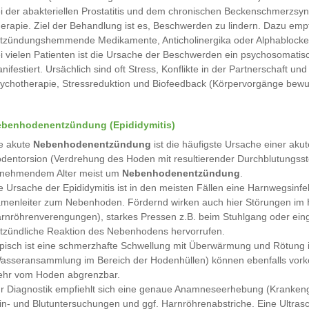
i der abakteriellen Prostatitis und dem chronischen Beckenschmerzsynd
erapie. Ziel der Behandlung ist es, Beschwerden zu lindern. Dazu emp
tzündungshemmende Medikamente, Anticholinergika oder Alphablocke
i vielen Patienten ist die Ursache der Beschwerden ein psychosomatis
nifestiert. Ursächlich sind oft Stress, Konflikte in der Partnerschaft u
ychotherapie, Stressreduktion und Biofeedback (Körpervorgänge bewuss
benhodenentzündung (Epididymitis)
e akute
Nebenhodenentzündung
ist die häufigste Ursache einer ak
dentorsion (Verdrehung des Hoden mit resultierender Durchblutungsstöru
nehmendem Alter meist um
Nebenhodenentzündung
.
e Ursache der Epididymitis ist in den meisten Fällen eine Harnwegsinf
menleiter zum Nebenhoden. Fördernd wirken auch hier Störungen im 
rnröhrenverengungen), starkes Pressen z.B. beim Stuhlgang oder einge
tzündliche Reaktion des Nebenhodens hervorrufen.
pisch ist eine schmerzhafte Schwellung mit Überwärmung und Rötung i
asseransammlung im Bereich der Hodenhüllen) können ebenfalls vork
hr vom Hoden abgrenzbar.
r Diagnostik empfiehlt sich eine genaue Anamneseerhebung (Krankenge
in- und Blutuntersuchungen und ggf. Harnröhrenabstriche. Eine Ultras