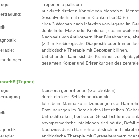
reger:
Treponema pallidum
nur durch direkten Kontakt von Mensch zu Mensch 
ertragung:
Sexualverkehr mit einem Kranken bei 30 %)
circa 3 Wochen nach Infektion vorwiegend im Ge
nik:
dunkelroter Fleck oder Knötchen, das im weiteren
Nachweis von Antikörpern über Blutabnahme, ab
agnostik:
(z.B. mikrobiologische Diagnostik oder Immunflu
erapie:
antibiotische Therapie mit Depotpenicillinen.
Unbehandelt kann sich die Krankheit zur Spätsy
merkungen:
gesamten Körper und Erkrankungen des zentral
norrhö (Tripper)
reger:
Neisseria gonorrhoeae (Gonokokken)
ertragung:
durch direkten Schleimhautkontakt
führt beim Manne zu Entzündungen der Harnröhre
Entzündungen im Bereich des Unterleibes (Gebärmu
nik:
Unfruchtbarkeit, bei beiden Geschlechtern zu E
asymptomatische Infektionen sind häufig, Befall 
agnostik:
Nachweis durch Harnröhrenabstrich und mikrobio
erapie:
antibiotische Therapie mit Gyrasehemmern oder