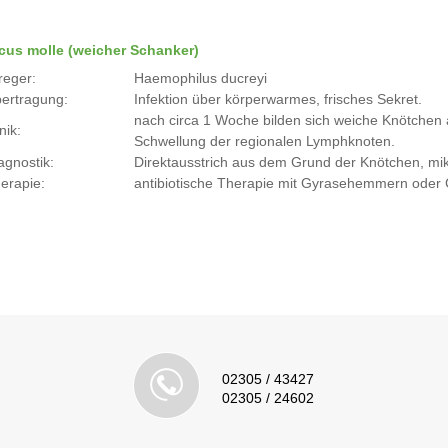
cus molle (weicher Schanker)
reger:
Haemophilus ducreyi
ertragung:
Infektion über körperwarmes, frisches Sekret.
nach circa 1 Woche bilden sich weiche Knötchen a
nik:
Schwellung der regionalen Lymphknoten.
agnostik:
Direktausstrich aus dem Grund der Knötchen, mi
erapie:
antibiotische Therapie mit Gyrasehemmern oder
02305 / 43427
02305 / 24602