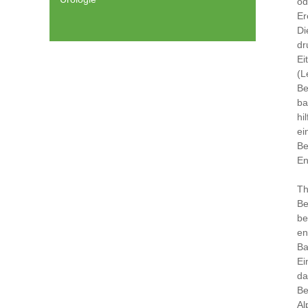
od
Er
Di
dr
Ei
(L
Be
ba
hi
ei
Be
En
Th
Be
be
en
Ba
Ei
da
Be
Al