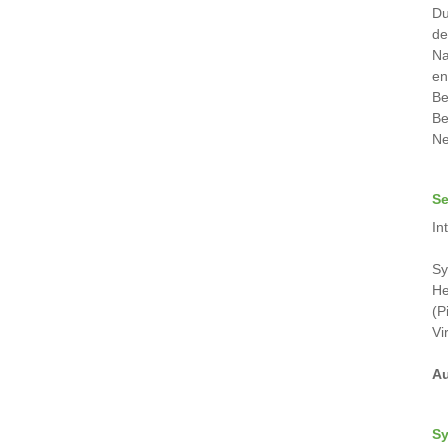
Du
de
Na
en
Be
Be
Ne
Se
In
Sy
He
(P
Vi
Au
Sy