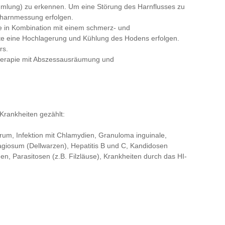
mlung) zu erkennen. Um eine Störung des Harnflusses zu
stharnmessung erfolgen.
ie in Kombination mit einem schmerz- und
te eine Hochlagerung und Kühlung des Hodens erfolgen.
rs.
Therapie mit Abszessausräumung und
Krankheiten gezählt:
rum, Infektion mit Chlamydien, Granuloma inguinale,
giosum (Dellwarzen), Hepatitis B und C, Kandidosen
n, Parasitosen (z.B. Filzläuse), Krankheiten durch das HI-