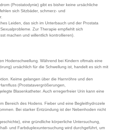
rom (Prostatodynie) gibt es bisher keine ursächliche
fehlen sich Sitzbäder, schmerz- und
r.
ches Leiden, das sich im Unterbauch und der Prostata
nd Sexualprobleme. Zur Therapie empfiehlt sich
t machen und willentlich kontrollieren).
uten Hodenschwellung. Während bei Kindern oftmals eine
ng) ursächlich für die Schwellung ist, handelt es sich mit
ektion. Keime gelangen über die Harnröhre und den
Harnfluss (Prostatavergrößerungen,
legte Blasenkatheter. Auch erregerfreier Urin kann eine
m Bereich des Hodens. Fieber und eine Begleithydrozele
ommen. Bei starker Entzündung ist der Nebenhoden nicht
schichte), eine gründliche körperliche Untersuchung,
chall- und Farbduplexuntersuchung wird durchgeführt, um