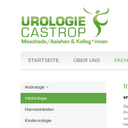
STARTSEITE
ÜBER UNS
FACH
I
Andrologie ♂
en
Infektiologie
Di
Harnsteinleiden
Pr
ur
Kinderurologie
Ha