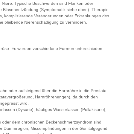
r Niere. Typische Beschwerden sind Flanken oder
de Blasenentzündung (Symptomatik siehe oben). Therapie
t es, komplizierende Veränderungen oder Erkrankungen des
ne bleibende Nierenschädigung zu verhindern.
erdrüse. Es werden verschiedene Formen unterschieden.
tbahn oder aufsteigend über die Harnröhre in die Prostata.
ostatavergrößerung, Harnröhrenengen), da durch den
ngepresst wird.
lassen (Dysurie), häufiges Wasserlassen (Pollakisurie),
itis oder dem chronischen Beckenschmerzsyndrom sind
der Dammregion, Missempfindungen in der Genitalgegend