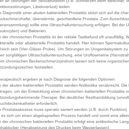
er an Störungen der Sexualfunktion (z.B. Schmerzen beim Beischlaf, v
ektionsstörungen, Libidoverlust) leiden.
e Diagnostik einer akuten bakteriellen Prostatitis stützt sich auf die ch
uckschmerzhafte, überwärmte, geschwollene Prostata. Zum Ausschluss
teransammlung) sollte eine Ultraschalluntersuchung erfolgen. Bei der 
eukozyten) und Bakterien.
i der chronischen Prostatitis ist der rektale Tastbefund oft unauffällig.
kterielle oder abakterielle Prostatitis handelt. Hier können Spermak
lfreich sein (Vier-Gläser-Probe). Um Störungen im Urogenitalsystem zu
ner sorgfältigen Ultraschalluntersuchung, eine Uroflowmetrie (Harnstra
im chronischen Beckenschmerzsyndrom lassen sich keine organische
tzündungszeichen feststellen.
erapeutisch ergeben je nach Diagnose die folgenden Optionen:
i der akuten bakteriellen Prostatitis werden Antibiotika verabreicht. 
tragen, um der Entwicklung einer chronischen bakteriellen Prostatitis 
tzündungshemmende Therapie. Bei deutlicher Restharnbildung (unvollst
uchdeckenkatheter erforderlich.
n Prostataabszess muss operativ saniert werden (z.B. durch Punktion)
 es sich um einen abgekapselten Prozess handelt und somit eine alleini
i der chronischen bakteriellen Prostatitis erfolgt eine antibiotische La
phablocker (Herabsetzung des Druckes beim Wasserlassen).