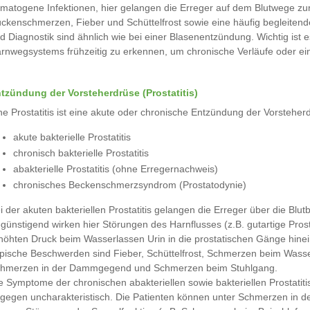
matogene Infektionen, hier gelangen die Erreger auf dem Blutwege zu
ckenschmerzen, Fieber und Schüttelfrost sowie eine häufig begleiten
d Diagnostik sind ähnlich wie bei einer Blasenentzündung. Wichtig is
rnwegsystems frühzeitig zu erkennen, um chronische Verläufe oder ei
tzündung der Vorsteherdrüse (Prostatitis)
ne Prostatitis ist eine akute oder chronische Entzündung der Vorsteh
akute bakterielle Prostatitis
chronisch bakterielle Prostatitis
abakterielle Prostatitis (ohne Erregernachweis)
chronisches Beckenschmerzsyndrom (Prostatodynie)
i der akuten bakteriellen Prostatitis gelangen die Erreger über die Blu
günstigend wirken hier Störungen des Harnflusses (z.B. gutartige Pr
höhten Druck beim Wasserlassen Urin in die prostatischen Gänge hinei
pische Beschwerden sind Fieber, Schüttelfrost, Schmerzen beim Wasser
hmerzen in der Dammgegend und Schmerzen beim Stuhlgang.
e Symptome der chronischen abakteriellen sowie bakteriellen Prostat
gegen uncharakteristisch. Die Patienten können unter Schmerzen in 