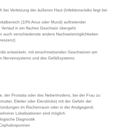
bei Verletzung der äußeren Haut (Infektionsrisiko liegt bei
nitalbereich (10% Anus oder Mund) auftretender
 Verlauf in ein flaches Geschwür übergeht.
er auch verschiedenste andere Nachweismöglichkeiten
oreszenz)
philis entwickeln, mit einschmelzenden Geschwüren am
en Nervensystems und des Gefäßsystems.
, der Prostata oder des Nebenhodens, bei der Frau zu
tter, Eileiter oder Eierstöcke) mit der Gefahr der
ntzündungen im Rachenraum oder in der Analgegend,
mehrerer Lokalisationen sind möglich.
logische Diagnostik
 Cephalosporinen