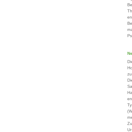
Be
Th
en
Be
ma
Ps
Ne
Di
Ho
zu
Di
Sa
Ha
en
Ty
(W
me
Zu
Ur