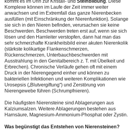
kommt es im Urin zur Kristall- und
Steinbildung
. Diese
Komplexe können im Laufe der Zeit immer weiter
anwachsen und im Extremfall das ganze Nierenbecken
ausfüllen (mit Einschränkung der Nierenfunktion). Solange
sie sich in den Nieren befinden, verursachen sie keine
Beschwerden. Beschwerden treten erst auf, wenn sie sich
lösen und den Harnleiter verstopfen, dann hat man das
sehr schmerzhafte Krankheitsbild einer akuten Nierenkolik
(stärkste kolikartige Flankenschmerzen,
Rückenschmerzen, Unterbauchbeschwerden mit
Ausstrahlung in den Genitalbereich z. T. mit Übelkeit und
Erbrechen). Chronische Verläufe gehen oft mit einem
Druck in der Nierengegend einher und können zu
bakteriellen Infektionen und weiteren Komplikationen wie
Urosepsis („Blutvergiftung“) und Zerstörung von
Nierengewebe führen (Schrumpfnieren).
Die häufigsten Nierensteine sind Ablagerungen aus
Kalziumsalzen. Weitere Ablagerungen bestehen aus
Harnsäure, Magnesium-Ammonium-Phosphat oder Zystin.
Was begünstigt das Entstehen von Nierensteinen?