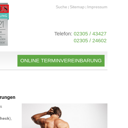
Suche
Sitemap
Impressum
|
|
Telefon:
02305 / 43427
02305 / 24602
ONLINE TERMINVEREINBARUNG
örungen
es
Check
),