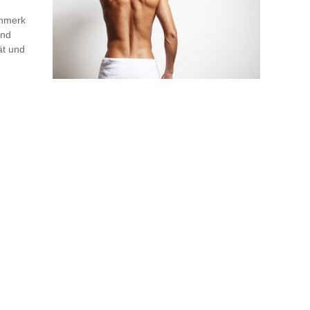
enmerk
und
ät und