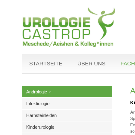
STARTSEITE
ÜBER UNS
FACH
A
Andrologie ♂
K
Infektiologie
An
Harnsteinleiden
Sp
Fo
Kinderurologie
so