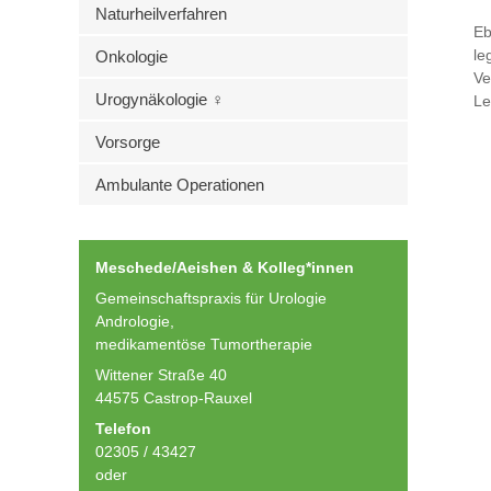
Naturheilverfahren
Eb
le
Onkologie
Ve
Urogynäkologie ♀
Le
Vorsorge
Ambulante Operationen
Meschede/Aeishen & Kolleg*innen
Gemeinschaftspraxis für Urologie
Andrologie,
medikamentöse Tumortherapie
Wittener Straße 40
44575 Castrop-Rauxel
Telefon
02305 / 43427
oder