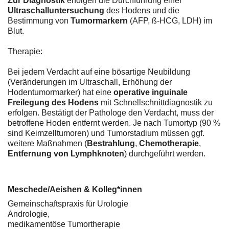
Zur Diagnostik
erfolgen die Durchführung einer
Ultraschalluntersuchung
des Hodens und die
Bestimmung von
Tumormarkern
(AFP, ß-HCG, LDH) im
Blut.
Therapie:
Bei jedem Verdacht auf eine bösartige Neubildung
(Veränderungen im Ultraschall, Erhöhung der
Hodentumormarker) hat eine
operative inguinale
Freilegung des Hodens
mit Schnellschnittdiagnostik zu
erfolgen. Bestätigt der Pathologe den Verdacht, muss der
betroffene Hoden entfernt werden. Je nach Tumortyp (90 %
sind Keimzelltumoren) und Tumorstadium müssen ggf.
weitere Maßnahmen (
Bestrahlung
,
Chemotherapie
,
Entfernung von Lymphknoten
) durchgeführt werden.
Meschede/Aeishen & Kolleg*innen
Gemeinschaftspraxis für Urologie
Andrologie,
medikamentöse Tumortherapie