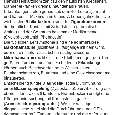
Harnblasenkarzinom zählt zu den häufigsten Krebsarten.
Männer erkranken dreimal häufiger als Frauen.
Erkrankungen treten gehäuft ab dem 40. Lebensjahr auf
und haben ihr Maximum im 6. und 7. Lebensjahrzehnt. Die
wichtigsten
Risikofaktoren
sind der
Zigarettenkonsum
,
der berufliche Kontakt mit Schadstoffen (aromatische
Amine) und der Gebrauch bestimmter Medikamente
(Cyclophosphamid, Phenacetin).
Die typischen Leitsymptome sind eine
schmerzlose
Makrohämaturie
(sichtbare Blutabgänge mit dem Urin),
oder eine mittels Teststäbchen nachgewiesene
Mikrohämaturie
(nicht sichtbare Blutbeimengungen). Bei
größeren Tumoren und fortgeschrittenen Erkrankungen
können auch Beschwerden beim Wasserlassen,
Flankenschmerzen, Blutarmut und eine Gewichtsabnahme
hinzutreten.
Entscheidend für die
Diagnostik
ist die Durchführung
einer
Blasenspiegelung
(Zystoskopie). Zur Abklärung des
oberen Harntraktes (Harnleiter, Nierenbecken) erfolgt eine
Röntgenuntersuchung mit Kontrastmittelgabe
(
Ausscheidungsurographie
). Weitere wichtige
diagnostische Mittel sind die Durchführung eines
CT`s
(Metastasierung?, Tumorausdehnung) und die Anfertigung