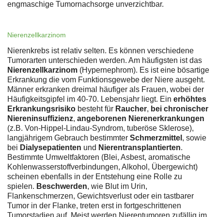
engmaschige Tumornachsorge unverzichtbar.
Nierenzellkarzinom
Nierenkrebs ist relativ selten. Es können verschiedene
Tumorarten unterschieden werden. Am häufigsten ist das
Nierenzellkarzinom
(Hypernephrom). Es ist eine bösartige
Erkrankung die vom Funktionsgewebe der Niere ausgeht.
Männer erkranken dreimal häufiger als Frauen, wobei der
Häufigkeitsgipfel im 40-70. Lebensjahr liegt. Ein
erhöhtes
Erkrankungsrisiko
besteht für
Raucher
,
bei chronischer
Niereninsuffizienz
,
angeborenen Nierenerkrankungen
(z.B. Von-Hippel-Lindau-Syndrom, tuberöse Sklerose),
langjährigem Gebrauch bestimmter
Schmerzmittel
, sowie
bei
Dialysepatienten
und
Nierentransplantierten
.
Bestimmte Umweltfaktoren (Blei, Asbest, aromatische
Kohlenwasserstoffverbindungen, Alkohol, Übergewicht)
scheinen ebenfalls in der Entstehung eine Rolle zu
spielen.
Beschwerden
, wie Blut im Urin,
Flankenschmerzen, Gewichtsverlust oder ein tastbarer
Tumor in der Flanke, treten erst in fortgeschrittenen
Tumorstadien auf. Meist werden Nierentumoren zufällig im