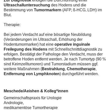
Zur Diagnostik
erfolgen die Durchführung einer
Ultraschalluntersuchung
des Hodens und die
Bestimmung von
Tumormarkern
(AFP, ß-HCG, LDH) im
Blut.
Therapie:
Bei jedem Verdacht auf eine bösartige Neubildung
(Veränderungen im Ultraschall, Erhöhung der
Hodentumormarker) hat eine
operative inguinale
Freilegung des Hodens
mit Schnellschnittdiagnostik zu
erfolgen. Bestätigt der Pathologe den Verdacht, muss der
betroffene Hoden entfernt werden. Je nach Tumortyp (90 %
sind Keimzelltumoren) und Tumorstadium müssen ggf.
weitere Maßnahmen (
Bestrahlung
,
Chemotherapie
,
Entfernung von Lymphknoten
) durchgeführt werden.
Meschede/Aeishen & Kolleg*innen
Gemeinschaftspraxis für Urologie
Andrologie,
medikamentöse Tumortherapie