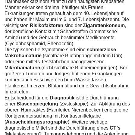
Harnblasenkarzinom zählt zu den häufigsten Krebsarten.
Männer erkranken dreimal häufiger als Frauen.
Erkrankungen treten gehäuft ab dem 40. Lebensjahr auf
und haben ihr Maximum im 6. und 7. Lebensjahrzehnt. Die
wichtigsten
Risikofaktoren
sind der
Zigarettenkonsum
,
der berufliche Kontakt mit Schadstoffen (aromatische
Amine) und der Gebrauch bestimmter Medikamente
(Cyclophosphamid, Phenacetin).
Die typischen Leitsymptome sind eine
schmerzlose
Makrohämaturie
(sichtbare Blutabgänge mit dem Urin),
oder eine mittels Teststäbchen nachgewiesene
Mikrohämaturie
(nicht sichtbare Blutbeimengungen). Bei
größeren Tumoren und fortgeschrittenen Erkrankungen
können auch Beschwerden beim Wasserlassen,
Flankenschmerzen, Blutarmut und eine Gewichtsabnahme
hinzutreten.
Entscheidend für die
Diagnostik
ist die Durchführung
einer
Blasenspiegelung
(Zystoskopie). Zur Abklärung des
oberen Harntraktes (Harnleiter, Nierenbecken) erfolgt eine
Röntgenuntersuchung mit Kontrastmittelgabe
(
Ausscheidungsurographie
). Weitere wichtige
diagnostische Mittel sind die Durchführung eines
CT`s
(Metastasierung?, Tumorausdehnung) und die Anfertigung