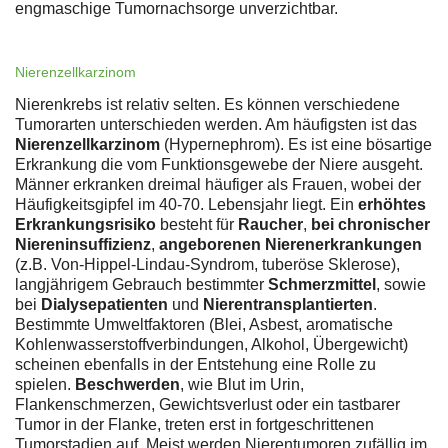
engmaschige Tumornachsorge unverzichtbar.
Nierenzellkarzinom
Nierenkrebs ist relativ selten. Es können verschiedene
Tumorarten unterschieden werden. Am häufigsten ist das
Nierenzellkarzinom
(Hypernephrom). Es ist eine bösartige
Erkrankung die vom Funktionsgewebe der Niere ausgeht.
Männer erkranken dreimal häufiger als Frauen, wobei der
Häufigkeitsgipfel im 40-70. Lebensjahr liegt. Ein
erhöhtes
Erkrankungsrisiko
besteht für
Raucher
,
bei chronischer
Niereninsuffizienz
,
angeborenen Nierenerkrankungen
(z.B. Von-Hippel-Lindau-Syndrom, tuberöse Sklerose),
langjährigem Gebrauch bestimmter
Schmerzmittel
, sowie
bei
Dialysepatienten
und
Nierentransplantierten
.
Bestimmte Umweltfaktoren (Blei, Asbest, aromatische
Kohlenwasserstoffverbindungen, Alkohol, Übergewicht)
scheinen ebenfalls in der Entstehung eine Rolle zu
spielen.
Beschwerden
, wie Blut im Urin,
Flankenschmerzen, Gewichtsverlust oder ein tastbarer
Tumor in der Flanke, treten erst in fortgeschrittenen
Tumorstadien auf. Meist werden Nierentumoren zufällig im