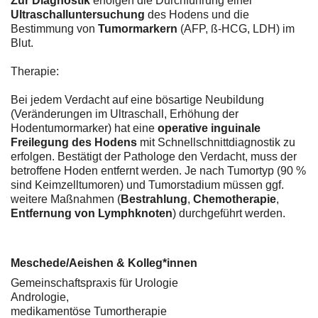
Zur Diagnostik
erfolgen die Durchführung einer
Ultraschalluntersuchung
des Hodens und die
Bestimmung von
Tumormarkern
(AFP, ß-HCG, LDH) im
Blut.
Therapie:
Bei jedem Verdacht auf eine bösartige Neubildung
(Veränderungen im Ultraschall, Erhöhung der
Hodentumormarker) hat eine
operative inguinale
Freilegung des Hodens
mit Schnellschnittdiagnostik zu
erfolgen. Bestätigt der Pathologe den Verdacht, muss der
betroffene Hoden entfernt werden. Je nach Tumortyp (90 %
sind Keimzelltumoren) und Tumorstadium müssen ggf.
weitere Maßnahmen (
Bestrahlung
,
Chemotherapie
,
Entfernung von Lymphknoten
) durchgeführt werden.
Meschede/Aeishen & Kolleg*innen
Gemeinschaftspraxis für Urologie
Andrologie,
medikamentöse Tumortherapie