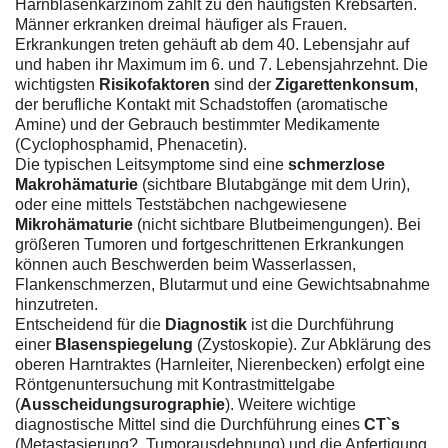
Harnblasenkarzinom zählt zu den häufigsten Krebsarten.
Männer erkranken dreimal häufiger als Frauen.
Erkrankungen treten gehäuft ab dem 40. Lebensjahr auf
und haben ihr Maximum im 6. und 7. Lebensjahrzehnt. Die
wichtigsten
Risikofaktoren
sind der
Zigarettenkonsum
,
der berufliche Kontakt mit Schadstoffen (aromatische
Amine) und der Gebrauch bestimmter Medikamente
(Cyclophosphamid, Phenacetin).
Die typischen Leitsymptome sind eine
schmerzlose
Makrohämaturie
(sichtbare Blutabgänge mit dem Urin),
oder eine mittels Teststäbchen nachgewiesene
Mikrohämaturie
(nicht sichtbare Blutbeimengungen). Bei
größeren Tumoren und fortgeschrittenen Erkrankungen
können auch Beschwerden beim Wasserlassen,
Flankenschmerzen, Blutarmut und eine Gewichtsabnahme
hinzutreten.
Entscheidend für die
Diagnostik
ist die Durchführung
einer
Blasenspiegelung
(Zystoskopie). Zur Abklärung des
oberen Harntraktes (Harnleiter, Nierenbecken) erfolgt eine
Röntgenuntersuchung mit Kontrastmittelgabe
(
Ausscheidungsurographie
). Weitere wichtige
diagnostische Mittel sind die Durchführung eines
CT`s
(Metastasierung?, Tumorausdehnung) und die Anfertigung