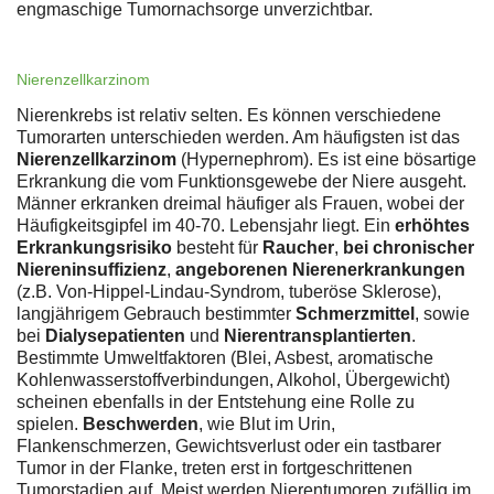
engmaschige Tumornachsorge unverzichtbar.
Nierenzellkarzinom
Nierenkrebs ist relativ selten. Es können verschiedene
Tumorarten unterschieden werden. Am häufigsten ist das
Nierenzellkarzinom
(Hypernephrom). Es ist eine bösartige
Erkrankung die vom Funktionsgewebe der Niere ausgeht.
Männer erkranken dreimal häufiger als Frauen, wobei der
Häufigkeitsgipfel im 40-70. Lebensjahr liegt. Ein
erhöhtes
Erkrankungsrisiko
besteht für
Raucher
,
bei chronischer
Niereninsuffizienz
,
angeborenen Nierenerkrankungen
(z.B. Von-Hippel-Lindau-Syndrom, tuberöse Sklerose),
langjährigem Gebrauch bestimmter
Schmerzmittel
, sowie
bei
Dialysepatienten
und
Nierentransplantierten
.
Bestimmte Umweltfaktoren (Blei, Asbest, aromatische
Kohlenwasserstoffverbindungen, Alkohol, Übergewicht)
scheinen ebenfalls in der Entstehung eine Rolle zu
spielen.
Beschwerden
, wie Blut im Urin,
Flankenschmerzen, Gewichtsverlust oder ein tastbarer
Tumor in der Flanke, treten erst in fortgeschrittenen
Tumorstadien auf. Meist werden Nierentumoren zufällig im