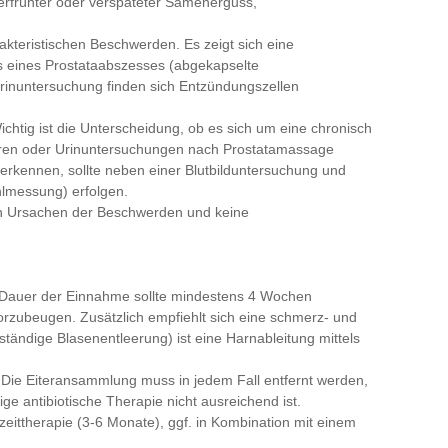
erfrühter oder verspäteter Samenerguss,
arakteristischen Beschwerden. Es zeigt sich eine
 eines Prostataabszesses (abgekapselte
Urinuntersuchung finden sich Entzündungszellen
 Wichtig ist die Unterscheidung, ob es sich um eine chronisch
ulturen oder Urinuntersuchungen nach Prostatamassage
 erkennen, sollte neben einer Blutbilduntersuchung und
hlmessung) erfolgen.
n Ursachen der Beschwerden und keine
Die Dauer der Einnahme sollte mindestens 4 Wochen
vorzubeugen. Zusätzlich empfiehlt sich eine schmerz- und
ändige Blasenentleerung) ist eine Harnableitung mittels
. Die Eiteransammlung muss in jedem Fall entfernt werden,
ge antibiotische Therapie nicht ausreichend ist.
ngzeittherapie (3-6 Monate), ggf. in Kombination mit einem