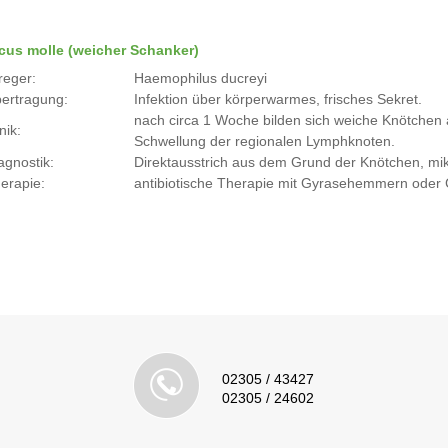
cus molle (weicher Schanker)
reger:
Haemophilus ducreyi
ertragung:
Infektion über körperwarmes, frisches Sekret.
nach circa 1 Woche bilden sich weiche Knötchen a
nik:
Schwellung der regionalen Lymphknoten.
agnostik:
Direktausstrich aus dem Grund der Knötchen, mi
erapie:
antibiotische Therapie mit Gyrasehemmern oder
02305 / 43427
02305 / 24602