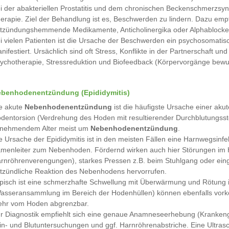
i der abakteriellen Prostatitis und dem chronischen Beckenschmerzsynd
erapie. Ziel der Behandlung ist es, Beschwerden zu lindern. Dazu emp
tzündungshemmende Medikamente, Anticholinergika oder Alphablocke
i vielen Patienten ist die Ursache der Beschwerden ein psychosomatis
nifestiert. Ursächlich sind oft Stress, Konflikte in der Partnerschaft u
ychotherapie, Stressreduktion und Biofeedback (Körpervorgänge bewuss
benhodenentzündung (Epididymitis)
e akute
Nebenhodenentzündung
ist die häufigste Ursache einer ak
dentorsion (Verdrehung des Hoden mit resultierender Durchblutungsstöru
nehmendem Alter meist um
Nebenhodenentzündung
.
e Ursache der Epididymitis ist in den meisten Fällen eine Harnwegsinf
menleiter zum Nebenhoden. Fördernd wirken auch hier Störungen im 
rnröhrenverengungen), starkes Pressen z.B. beim Stuhlgang oder einge
tzündliche Reaktion des Nebenhodens hervorrufen.
pisch ist eine schmerzhafte Schwellung mit Überwärmung und Rötung i
asseransammlung im Bereich der Hodenhüllen) können ebenfalls vork
hr vom Hoden abgrenzbar.
r Diagnostik empfiehlt sich eine genaue Anamneseerhebung (Krankenge
in- und Blutuntersuchungen und ggf. Harnröhrenabstriche. Eine Ultras