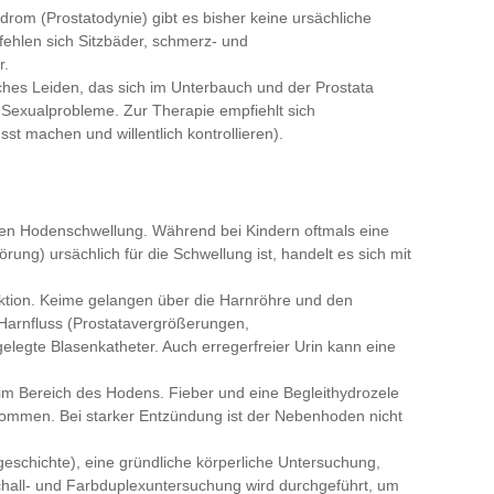
rom (Prostatodynie) gibt es bisher keine ursächliche
fehlen sich Sitzbäder, schmerz- und
r.
ches Leiden, das sich im Unterbauch und der Prostata
nd Sexualprobleme. Zur Therapie empfiehlt sich
t machen und willentlich kontrollieren).
uten Hodenschwellung. Während bei Kindern oftmals eine
ng) ursächlich für die Schwellung ist, handelt es sich mit
ektion. Keime gelangen über die Harnröhre und den
Harnfluss (Prostatavergrößerungen,
legte Blasenkatheter. Auch erregerfreier Urin kann eine
m Bereich des Hodens. Fieber und eine Begleithydrozele
ommen. Bei starker Entzündung ist der Nebenhoden nicht
schichte), eine gründliche körperliche Untersuchung,
chall- und Farbduplexuntersuchung wird durchgeführt, um