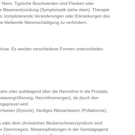
r Niere. Typische Beschwerden sind Flanken oder
de Blasenentzündung (Symptomatik siehe oben). Therapie
t es, komplizierende Veränderungen oder Erkrankungen des
ne bleibende Nierenschädigung zu verhindern.
erdrüse. Es werden verschiedene Formen unterschieden.
tbahn oder aufsteigend über die Harnröhre in die Prostata.
ostatavergrößerung, Harnröhrenengen), da durch den
ngepresst wird.
lassen (Dysurie), häufiges Wasserlassen (Pollakisurie),
itis oder dem chronischen Beckenschmerzsyndrom sind
der Dammregion, Missempfindungen in der Genitalgegend