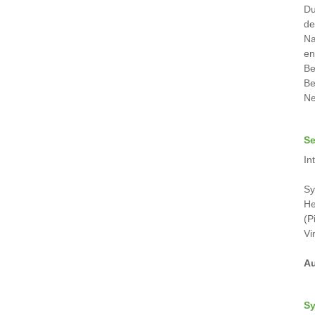
Du
de
Na
en
Be
Be
Ne
Se
In
Sy
He
(P
Vi
Au
Sy