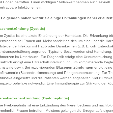
d Hoden betroffen. Einen wichtigen Stellenwert nehmen auch sexuell
ertragbare Infektionen ein.
 Folgenden haben wir für sie einige Erkrankungen näher erläutert
asenentzündung (Zystitis)
ne Zystitis ist eine akute Entzündung der Harnblase. Die Erkrankung trit
erwiegend bei Frauen auf. Meist handelt es sich um eine über die Har
fsteigende Infektion mit Haut- oder Darmkeimen (z.B. E. coli, Enterok
rntransportstörung zugrunde. Typische Beschwerden sind Harndrang, 
hmerzen im Unterbauch. Zur Diagnostik erfolgt eine Urinuntersuchung 
sätzlich erfolgt eine Ultraschalluntersuchung, um komplizierende Beg
rnsteine usw.). Bei rezidivierenden
Blasenentzündungen
erfolgt eine
oflowmetrie (Blasendruckmessung) und Röntgenuntersuchung. Zur Ther
tibiotika eingesetzt und die Patienten werden angehalten, viel zu trinken
ngzeitprophylaxe notwendig. Eine Immuntherapie zur Stärkung der kö
erenbeckenentzündung (Pyelonephritis)
ne Pyelonephritis ist eine Entzündung des Nierenbeckens und nachfol
rnehmlich Frauen betroffen. Meistens gelangen die Erreger aufsteigend