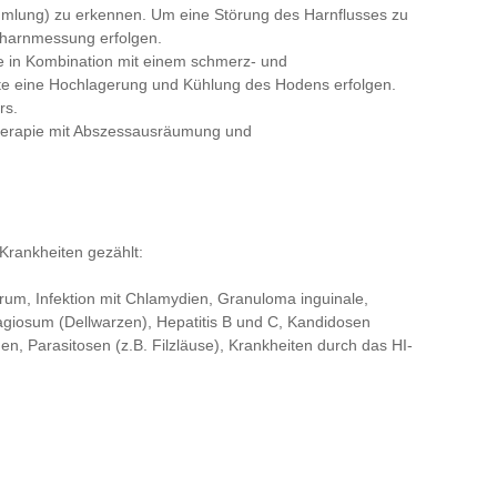
mlung) zu erkennen. Um eine Störung des Harnflusses zu
stharnmessung erfolgen.
ie in Kombination mit einem schmerz- und
te eine Hochlagerung und Kühlung des Hodens erfolgen.
rs.
Therapie mit Abszessausräumung und
Krankheiten gezählt:
rum, Infektion mit Chlamydien, Granuloma inguinale,
giosum (Dellwarzen), Hepatitis B und C, Kandidosen
n, Parasitosen (z.B. Filzläuse), Krankheiten durch das HI-