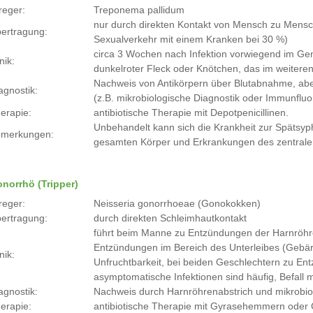
reger:
Treponema pallidum
nur durch direkten Kontakt von Mensch zu Mensch 
ertragung:
Sexualverkehr mit einem Kranken bei 30 %)
circa 3 Wochen nach Infektion vorwiegend im Ge
nik:
dunkelroter Fleck oder Knötchen, das im weiteren
Nachweis von Antikörpern über Blutabnahme, ab
agnostik:
(z.B. mikrobiologische Diagnostik oder Immunflu
erapie:
antibiotische Therapie mit Depotpenicillinen.
Unbehandelt kann sich die Krankheit zur Spätsy
merkungen:
gesamten Körper und Erkrankungen des zentral
norrhö (Tripper)
reger:
Neisseria gonorrhoeae (Gonokokken)
ertragung:
durch direkten Schleimhautkontakt
führt beim Manne zu Entzündungen der Harnröhre
Entzündungen im Bereich des Unterleibes (Gebärmu
nik:
Unfruchtbarkeit, bei beiden Geschlechtern zu E
asymptomatische Infektionen sind häufig, Befall 
agnostik:
Nachweis durch Harnröhrenabstrich und mikrobio
erapie:
antibiotische Therapie mit Gyrasehemmern oder