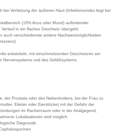
bei Verletzung der äußeren Haut (Infektionsrisiko liegt bei
nitalbereich (10% Anus oder Mund) auftretender
 Verlauf in ein flaches Geschwür übergeht.
er auch verschiedenste andere Nachweismöglichkeiten
oreszenz)
philis entwickeln, mit einschmelzenden Geschwüren am
en Nervensystems und des Gefäßsystems.
, der Prostata oder des Nebenhodens, bei der Frau zu
tter, Eileiter oder Eierstöcke) mit der Gefahr der
ntzündungen im Rachenraum oder in der Analgegend,
mehrerer Lokalisationen sind möglich.
logische Diagnostik
 Cephalosporinen