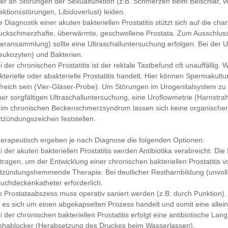
er an Störungen der Sexualfunktion (z.B. Schmerzen beim Beischlaf, v
ektionsstörungen, Libidoverlust) leiden.
e Diagnostik einer akuten bakteriellen Prostatitis stützt sich auf die ch
uckschmerzhafte, überwärmte, geschwollene Prostata. Zum Ausschluss
teransammlung) sollte eine Ultraschalluntersuchung erfolgen. Bei der 
eukozyten) und Bakterien.
i der chronischen Prostatitis ist der rektale Tastbefund oft unauffällig.
kterielle oder abakterielle Prostatitis handelt. Hier können Spermak
lfreich sein (Vier-Gläser-Probe). Um Störungen im Urogenitalsystem zu
ner sorgfältigen Ultraschalluntersuchung, eine Uroflowmetrie (Harnstra
im chronischen Beckenschmerzsyndrom lassen sich keine organische
tzündungszeichen feststellen.
erapeutisch ergeben je nach Diagnose die folgenden Optionen:
i der akuten bakteriellen Prostatitis werden Antibiotika verabreicht. 
tragen, um der Entwicklung einer chronischen bakteriellen Prostatitis 
tzündungshemmende Therapie. Bei deutlicher Restharnbildung (unvollst
uchdeckenkatheter erforderlich.
n Prostataabszess muss operativ saniert werden (z.B. durch Punktion)
 es sich um einen abgekapselten Prozess handelt und somit eine alleini
i der chronischen bakteriellen Prostatitis erfolgt eine antibiotische La
phablocker (Herabsetzung des Druckes beim Wasserlassen).