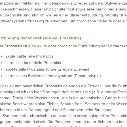
matogene Infektionen, hier gelangen die Erreger auf dem Blutwege zu
ckenschmerzen, Fieber und Schüttelfrost sowie eine häufig begleiten
d Diagnostik sind ähnlich wie bei einer Blasenentzündung. Wichtig is
rnwegsystems frühzeitig zu erkennen, um chronische Verläufe oder ei
tzündung der Vorsteherdrüse (Prostatitis)
ne Prostatitis ist eine akute oder chronische Entzündung der Vorsteh
akute bakterielle Prostatitis
chronisch bakterielle Prostatitis
abakterielle Prostatitis (ohne Erregernachweis)
chronisches Beckenschmerzsyndrom (Prostatodynie)
i der akuten bakteriellen Prostatitis gelangen die Erreger über die Blu
günstigend wirken hier Störungen des Harnflusses (z.B. gutartige Pr
höhten Druck beim Wasserlassen Urin in die prostatischen Gänge hinei
pische Beschwerden sind Fieber, Schüttelfrost, Schmerzen beim Wasser
hmerzen in der Dammgegend und Schmerzen beim Stuhlgang.
e Symptome der chronischen abakteriellen sowie bakteriellen Prostat
gegen uncharakteristisch. Die Patienten können unter Schmerzen in 