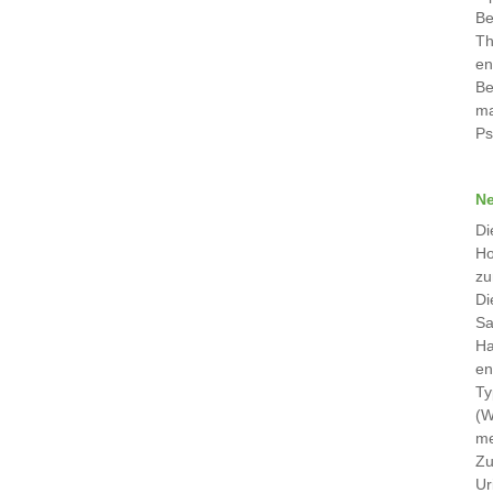
Be
Th
en
Be
ma
Ps
Ne
Di
Ho
zu
Di
Sa
Ha
en
Ty
(W
me
Zu
Ur