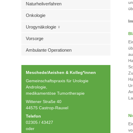
un
Naturheilverfahren
üb
Onkologie
Im
Urogynäkologie ♀
Bl
Vorsorge
Ei
üb
Ambulante Operationen
au
Ha
Sc
Meschede/Aeishen & Kolleg*innen
Zu
Ha
Gemeinschaftspraxis für Urologie
Ur
Andrologie,
An
medikamentöse Tumortherapie
La
Wittener Straße 40
44575 Castrop-Rauxel
Ni
Telefon
02305 / 43427
Ei
oder
vo