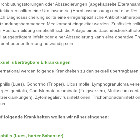
rchblutungsstörungen oder Abszedierungen (abgekapselte Eiteransam
tektieren sollten eine Uroflowmetrie (Harnflussmessung) und eine Re
ch Diagnosesicherung sollte eine erregerspezifische Antibiotikatherap
tzündungshemmenden Medikament eingeleitet werden. Zusätzlich soll
i Restharnbildung empfiehlt sich die Anlage eines Bauchdeckenkathete
i ausgeprägtem Infekt oder einer Abszedierung kann eine operative 
benhodenentfernung notwendig sein.
xuell übertragbare Erkrankungen
ternational werden folgende Krankheiten zu den sexuell übertragbaren 
philis (Lues), Gonorrhö (Tripper), Ulcus molle, Lymphogranuloma vene
rpes genitalis, Condylomata acuminata (Feigwarzen), Molluscum conta
ilzerkrankungen), Zytomegalievirusinfektionen, Trichomonadeninfektione
rus
f folgende Krankheiten wollen wir näher eingehen:
philis (Lues, harter Schanker)