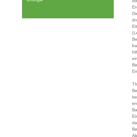
od
Er
Di
dr
Ei
(L
Be
ba
hi
ei
Be
En
Th
Be
be
en
Ba
Ei
da
Be
Al