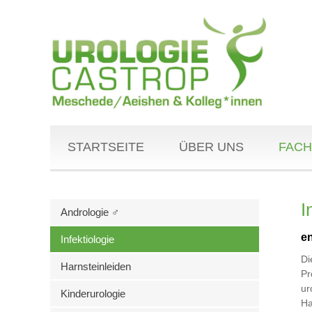
STARTSEITE
ÜBER UNS
FACH
I
Andrologie ♂
en
Infektiologie
Di
Harnsteinleiden
Pr
ur
Kinderurologie
Ha