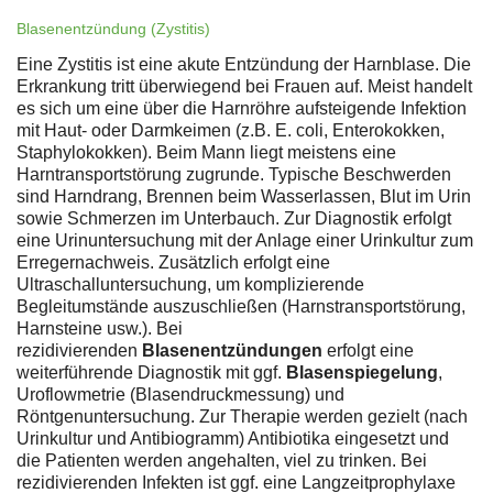
Blasenentzündung (Zystitis)
Eine Zystitis ist eine akute Entzündung der Harnblase. Die
Erkrankung tritt überwiegend bei Frauen auf. Meist handelt
es sich um eine über die Harnröhre aufsteigende Infektion
mit Haut- oder Darmkeimen (z.B. E. coli, Enterokokken,
Staphylokokken). Beim Mann liegt meistens eine
Harntransportstörung zugrunde. Typische Beschwerden
sind Harndrang, Brennen beim Wasserlassen, Blut im Urin
sowie Schmerzen im Unterbauch. Zur Diagnostik erfolgt
eine Urinuntersuchung mit der Anlage einer Urinkultur zum
Erregernachweis. Zusätzlich erfolgt eine
Ultraschalluntersuchung, um komplizierende
Begleitumstände auszuschließen (Harnstransportstörung,
Harnsteine usw.). Bei
rezidivierenden
Blasenentzündungen
erfolgt eine
weiterführende Diagnostik mit ggf.
Blasenspiegelung
,
Uroflowmetrie (Blasendruckmessung) und
Röntgenuntersuchung. Zur Therapie werden gezielt (nach
Urinkultur und Antibiogramm) Antibiotika eingesetzt und
die Patienten werden angehalten, viel zu trinken. Bei
rezidivierenden Infekten ist ggf. eine Langzeitprophylaxe