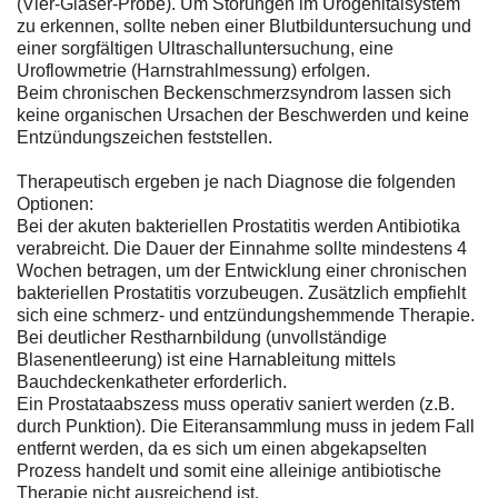
(Vier-Gläser-Probe). Um Störungen im Urogenitalsystem
zu erkennen, sollte neben einer Blutbilduntersuchung und
einer sorgfältigen Ultraschalluntersuchung, eine
Uroflowmetrie (Harnstrahlmessung) erfolgen.
Beim chronischen Beckenschmerzsyndrom lassen sich
keine organischen Ursachen der Beschwerden und keine
Entzündungszeichen feststellen.
Therapeutisch ergeben je nach Diagnose die folgenden
Optionen:
Bei der akuten bakteriellen Prostatitis werden Antibiotika
verabreicht. Die Dauer der Einnahme sollte mindestens 4
Wochen betragen, um der Entwicklung einer chronischen
bakteriellen Prostatitis vorzubeugen. Zusätzlich empfiehlt
sich eine schmerz- und entzündungshemmende Therapie.
Bei deutlicher Restharnbildung (unvollständige
Blasenentleerung) ist eine Harnableitung mittels
Bauchdeckenkatheter erforderlich.
Ein Prostataabszess muss operativ saniert werden (z.B.
durch Punktion). Die Eiteransammlung muss in jedem Fall
entfernt werden, da es sich um einen abgekapselten
Prozess handelt und somit eine alleinige antibiotische
Therapie nicht ausreichend ist.