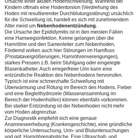
Ursache einer akuten Hodenschwellung. Während bei
Kindern oftmals eine Hodentorsion (Verdrehung des
Hoden mit resultierender Durchblutungsstörung) ursächlich
für die Schwellung ist, handelt es sich mit zunehmendem
Alter meist um
Nebenhodenentzündung
.
Die Ursache der Epididymitis ist in den meisten Fällen
eine Harnwegsinfektion. Keime gelangen über die
Harnröhre und den Samenleiter zum Nebenhoden.
Fördernd wirken auch hier Störungen im Harnfluss
(Prostatavergrößerungen, Harnröhrenverengungen),
starkes Pressen z.B. beim Stuhlgang oder eingelegte
Blasenkatheter. Auch erregerfreier Urin kann eine
entzündliche Reaktion des Nebenhodens hervorrufen.
Typisch ist eine schmerzhafte Schwellung mit
Überwärmung und Rötung im Bereich des Hodens. Fieber
und eine Begleithydrozele (Wasseransammlung im
Bereich der Hodenhüllen) können ebenfalls vorkommen.
Bei starker Entzündung ist der Nebenhoden nicht mehr
vom Hoden abgrenzbar.
Zur Diagnostik empfiehlt sich eine genaue
Anamneseerhebung (Krankengeschichte), eine gründliche
körperliche Untersuchung, Urin- und Blutuntersuchungen
und ggf. Harnröhrenabstriche. Eine Ultraschall- und