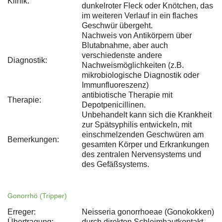
Klinik:
dunkelroter Fleck oder Knötchen, das
im weiteren Verlauf in ein flaches
Geschwür übergeht.
Nachweis von Antikörpern über
Blutabnahme, aber auch
verschiedenste andere
Diagnostik:
Nachweismöglichkeiten (z.B.
mikrobiologische Diagnostik oder
Immunfluoreszenz)
antibiotische Therapie mit
Therapie:
Depotpenicillinen.
Unbehandelt kann sich die Krankheit
zur Spätsyphilis entwickeln, mit
einschmelzenden Geschwüren am
Bemerkungen:
gesamten Körper und Erkrankungen
des zentralen Nervensystems und
des Gefäßsystems.
Gonorrhö (Tripper)
Erreger:
Neisseria gonorrhoeae (Gonokokken)
Übertragung:
durch direkten Schleimhautkontakt