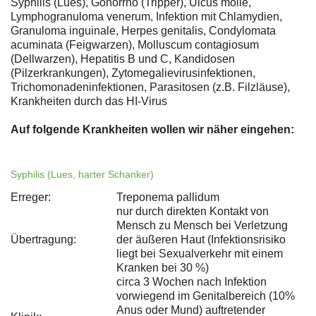
Syphilis (Lues), Gonorrhö (Tripper), Ulcus molle,
Lymphogranuloma venerum, Infektion mit Chlamydien,
Granuloma inguinale, Herpes genitalis, Condylomata
acuminata (Feigwarzen), Molluscum contagiosum
(Dellwarzen), Hepatitis B und C, Kandidosen
(Pilzerkrankungen), Zytomegalievirusinfektionen,
Trichomonadeninfektionen, Parasitosen (z.B. Filzläuse),
Krankheiten durch das HI-Virus
Auf folgende Krankheiten wollen wir näher eingehen:
Syphilis (Lues, harter Schanker)
Erreger:
Treponema pallidum
nur durch direkten Kontakt von
Mensch zu Mensch bei Verletzung
Übertragung:
der äußeren Haut (Infektionsrisiko
liegt bei Sexualverkehr mit einem
Kranken bei 30 %)
circa 3 Wochen nach Infektion
vorwiegend im Genitalbereich (10%
Anus oder Mund) auftretender