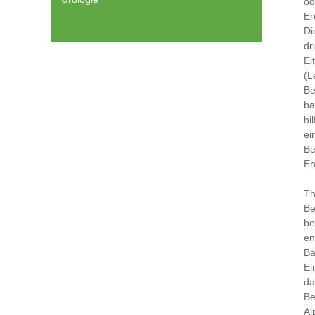
od
Er
Di
dr
Ei
(L
Be
ba
hi
ei
Be
En
Th
Be
be
en
Ba
Ei
da
Be
Al