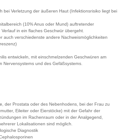
bei Verletzung der äußeren Haut (Infektionsrisiko liegt bei
nitalbereich (10% Anus oder Mund) auftretender
 Verlauf in ein flaches Geschwür übergeht.
er auch verschiedenste andere Nachweismöglichkeiten
oreszenz)
philis entwickeln, mit einschmelzenden Geschwüren am
en Nervensystems und des Gefäßsystems.
, der Prostata oder des Nebenhodens, bei der Frau zu
tter, Eileiter oder Eierstöcke) mit der Gefahr der
ntzündungen im Rachenraum oder in der Analgegend,
mehrerer Lokalisationen sind möglich.
logische Diagnostik
 Cephalosporinen