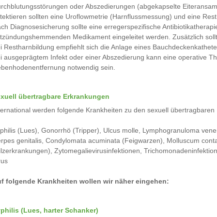
rchblutungsstörungen oder Abszedierungen (abgekapselte Eiteransam
tektieren sollten eine Uroflowmetrie (Harnflussmessung) und eine Re
ch Diagnosesicherung sollte eine erregerspezifische Antibiotikatherap
tzündungshemmenden Medikament eingeleitet werden. Zusätzlich soll
i Restharnbildung empfiehlt sich die Anlage eines Bauchdeckenkathete
i ausgeprägtem Infekt oder einer Abszedierung kann eine operative 
benhodenentfernung notwendig sein.
xuell übertragbare Erkrankungen
ternational werden folgende Krankheiten zu den sexuell übertragbaren 
philis (Lues), Gonorrhö (Tripper), Ulcus molle, Lymphogranuloma vene
rpes genitalis, Condylomata acuminata (Feigwarzen), Molluscum conta
ilzerkrankungen), Zytomegalievirusinfektionen, Trichomonadeninfektione
rus
f folgende Krankheiten wollen wir näher eingehen:
philis (Lues, harter Schanker)