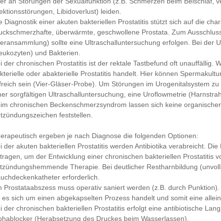
er an Störungen der Sexualfunktion (z.B. Schmerzen beim Beischlaf, v
ektionsstörungen, Libidoverlust) leiden.
e Diagnostik einer akuten bakteriellen Prostatitis stützt sich auf die ch
uckschmerzhafte, überwärmte, geschwollene Prostata. Zum Ausschluss
teransammlung) sollte eine Ultraschalluntersuchung erfolgen. Bei der 
eukozyten) und Bakterien.
i der chronischen Prostatitis ist der rektale Tastbefund oft unauffällig.
kterielle oder abakterielle Prostatitis handelt. Hier können Spermak
lfreich sein (Vier-Gläser-Probe). Um Störungen im Urogenitalsystem zu
ner sorgfältigen Ultraschalluntersuchung, eine Uroflowmetrie (Harnstra
im chronischen Beckenschmerzsyndrom lassen sich keine organische
tzündungszeichen feststellen.
erapeutisch ergeben je nach Diagnose die folgenden Optionen:
i der akuten bakteriellen Prostatitis werden Antibiotika verabreicht. 
tragen, um der Entwicklung einer chronischen bakteriellen Prostatitis 
tzündungshemmende Therapie. Bei deutlicher Restharnbildung (unvollst
uchdeckenkatheter erforderlich.
n Prostataabszess muss operativ saniert werden (z.B. durch Punktion)
 es sich um einen abgekapselten Prozess handelt und somit eine alleini
i der chronischen bakteriellen Prostatitis erfolgt eine antibiotische La
phablocker (Herabsetzung des Druckes beim Wasserlassen).