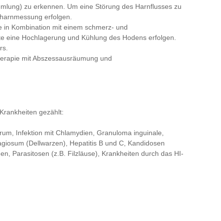
mlung) zu erkennen. Um eine Störung des Harnflusses zu
stharnmessung erfolgen.
ie in Kombination mit einem schmerz- und
te eine Hochlagerung und Kühlung des Hodens erfolgen.
rs.
Therapie mit Abszessausräumung und
Krankheiten gezählt:
rum, Infektion mit Chlamydien, Granuloma inguinale,
giosum (Dellwarzen), Hepatitis B und C, Kandidosen
n, Parasitosen (z.B. Filzläuse), Krankheiten durch das HI-