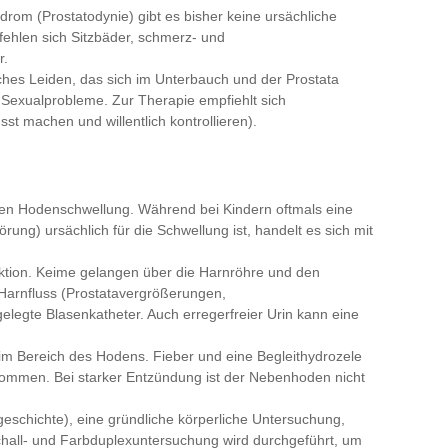
rom (Prostatodynie) gibt es bisher keine ursächliche
fehlen sich Sitzbäder, schmerz- und
r.
ches Leiden, das sich im Unterbauch und der Prostata
nd Sexualprobleme. Zur Therapie empfiehlt sich
t machen und willentlich kontrollieren).
uten Hodenschwellung. Während bei Kindern oftmals eine
ng) ursächlich für die Schwellung ist, handelt es sich mit
ektion. Keime gelangen über die Harnröhre und den
Harnfluss (Prostatavergrößerungen,
legte Blasenkatheter. Auch erregerfreier Urin kann eine
m Bereich des Hodens. Fieber und eine Begleithydrozele
ommen. Bei starker Entzündung ist der Nebenhoden nicht
schichte), eine gründliche körperliche Untersuchung,
chall- und Farbduplexuntersuchung wird durchgeführt, um