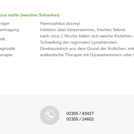
cus molle (weicher Schanker)
reger:
Haemophilus ducreyi
ertragung:
Infektion über körperwarmes, frisches Sekret.
nach circa 1 Woche bilden sich weiche Knötchen a
nik:
Schwellung der regionalen Lymphknoten.
agnostik:
Direktausstrich aus dem Grund der Knötchen, mi
erapie:
antibiotische Therapie mit Gyrasehemmern oder
02305 / 43427
02305 / 24602