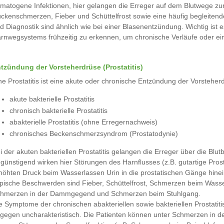
matogene Infektionen, hier gelangen die Erreger auf dem Blutwege zu
ckenschmerzen, Fieber und Schüttelfrost sowie eine häufig begleiten
d Diagnostik sind ähnlich wie bei einer Blasenentzündung. Wichtig is
rnwegsystems frühzeitig zu erkennen, um chronische Verläufe oder ei
tzündung der Vorsteherdrüse (Prostatitis)
ne Prostatitis ist eine akute oder chronische Entzündung der Vorsteh
akute bakterielle Prostatitis
chronisch bakterielle Prostatitis
abakterielle Prostatitis (ohne Erregernachweis)
chronisches Beckenschmerzsyndrom (Prostatodynie)
i der akuten bakteriellen Prostatitis gelangen die Erreger über die Blu
günstigend wirken hier Störungen des Harnflusses (z.B. gutartige Pr
höhten Druck beim Wasserlassen Urin in die prostatischen Gänge hinei
pische Beschwerden sind Fieber, Schüttelfrost, Schmerzen beim Wasser
hmerzen in der Dammgegend und Schmerzen beim Stuhlgang.
e Symptome der chronischen abakteriellen sowie bakteriellen Prostat
gegen uncharakteristisch. Die Patienten können unter Schmerzen in 