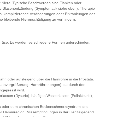
r Niere. Typische Beschwerden sind Flanken oder
de Blasenentzündung (Symptomatik siehe oben). Therapie
t es, komplizierende Veränderungen oder Erkrankungen des
ne bleibende Nierenschädigung zu verhindern.
erdrüse. Es werden verschiedene Formen unterschieden.
tbahn oder aufsteigend über die Harnröhre in die Prostata.
ostatavergrößerung, Harnröhrenengen), da durch den
ngepresst wird.
lassen (Dysurie), häufiges Wasserlassen (Pollakisurie),
itis oder dem chronischen Beckenschmerzsyndrom sind
der Dammregion, Missempfindungen in der Genitalgegend