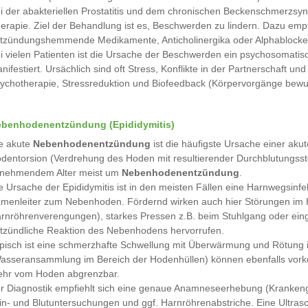
i der abakteriellen Prostatitis und dem chronischen Beckenschmerzsynd
erapie. Ziel der Behandlung ist es, Beschwerden zu lindern. Dazu emp
tzündungshemmende Medikamente, Anticholinergika oder Alphablocke
i vielen Patienten ist die Ursache der Beschwerden ein psychosomatis
nifestiert. Ursächlich sind oft Stress, Konflikte in der Partnerschaft u
ychotherapie, Stressreduktion und Biofeedback (Körpervorgänge bewuss
benhodenentzündung (Epididymitis)
e akute
Nebenhodenentzündung
ist die häufigste Ursache einer ak
dentorsion (Verdrehung des Hoden mit resultierender Durchblutungsstöru
nehmendem Alter meist um
Nebenhodenentzündung
.
e Ursache der Epididymitis ist in den meisten Fällen eine Harnwegsinf
menleiter zum Nebenhoden. Fördernd wirken auch hier Störungen im 
rnröhrenverengungen), starkes Pressen z.B. beim Stuhlgang oder einge
tzündliche Reaktion des Nebenhodens hervorrufen.
pisch ist eine schmerzhafte Schwellung mit Überwärmung und Rötung i
asseransammlung im Bereich der Hodenhüllen) können ebenfalls vork
hr vom Hoden abgrenzbar.
r Diagnostik empfiehlt sich eine genaue Anamneseerhebung (Krankenge
in- und Blutuntersuchungen und ggf. Harnröhrenabstriche. Eine Ultras