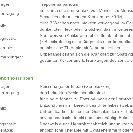
reger:
Treponema pallidum
nur durch direkten Kontakt von Mensch zu Mensch 
ertragung:
Sexualverkehr mit einem Kranken bei 30 %)
circa 3 Wochen nach Infektion vorwiegend im Ge
nik:
dunkelroter Fleck oder Knötchen, das im weiteren
Nachweis von Antikörpern über Blutabnahme, ab
agnostik:
(z.B. mikrobiologische Diagnostik oder Immunflu
erapie:
antibiotische Therapie mit Depotpenicillinen.
Unbehandelt kann sich die Krankheit zur Spätsy
merkungen:
gesamten Körper und Erkrankungen des zentral
norrhö (Tripper)
reger:
Neisseria gonorrhoeae (Gonokokken)
ertragung:
durch direkten Schleimhautkontakt
führt beim Manne zu Entzündungen der Harnröhre
Entzündungen im Bereich des Unterleibes (Gebärmu
nik:
Unfruchtbarkeit, bei beiden Geschlechtern zu E
asymptomatische Infektionen sind häufig, Befall 
agnostik:
Nachweis durch Harnröhrenabstrich und mikrobio
erapie:
antibiotische Therapie mit Gyrasehemmern oder