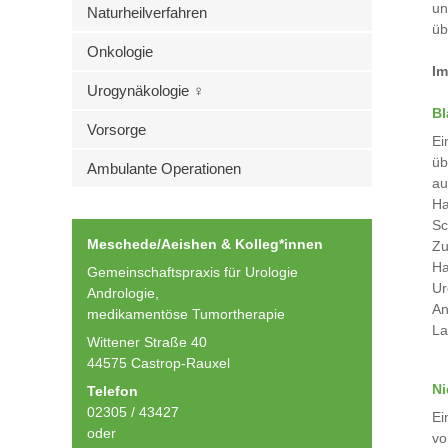
un
Naturheilverfahren
üb
Onkologie
Im
Urogynäkologie ♀
Bl
Vorsorge
Ei
üb
Ambulante Operationen
au
Ha
Sc
Meschede/Aeishen & Kolleg*innen
Zu
Ha
Gemeinschaftspraxis für Urologie
Ur
Andrologie,
An
medikamentöse Tumortherapie
La
Wittener Straße 40
44575 Castrop-Rauxel
Ni
Telefon
02305 / 43427
Ei
oder
vo