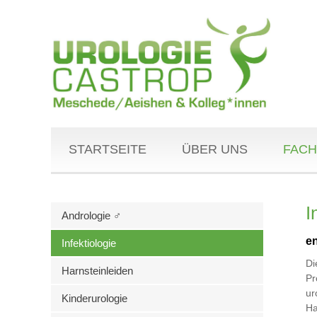
STARTSEITE
ÜBER UNS
FACH
I
Andrologie ♂
en
Infektiologie
Di
Harnsteinleiden
Pr
ur
Kinderurologie
Ha