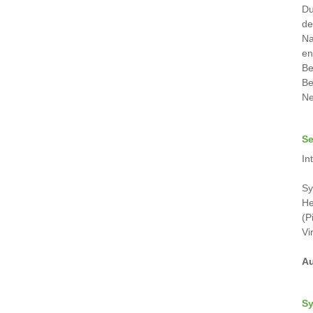
Du
de
Na
en
Be
Be
Ne
Se
In
Sy
He
(P
Vi
Au
Sy