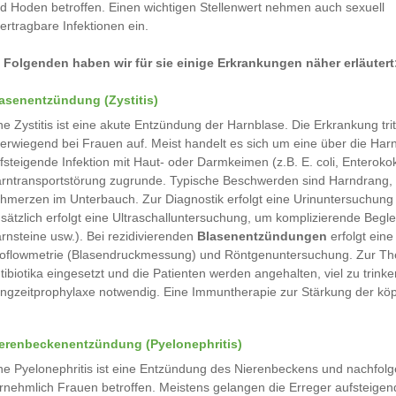
d Hoden betroffen. Einen wichtigen Stellenwert nehmen auch sexuell
ertragbare Infektionen ein.
 Folgenden haben wir für sie einige Erkrankungen näher erläutert
asenentzündung (Zystitis)
ne Zystitis ist eine akute Entzündung der Harnblase. Die Erkrankung trit
erwiegend bei Frauen auf. Meist handelt es sich um eine über die Har
fsteigende Infektion mit Haut- oder Darmkeimen (z.B. E. coli, Enterok
rntransportstörung zugrunde. Typische Beschwerden sind Harndrang, 
hmerzen im Unterbauch. Zur Diagnostik erfolgt eine Urinuntersuchung 
sätzlich erfolgt eine Ultraschalluntersuchung, um komplizierende Beg
rnsteine usw.). Bei rezidivierenden
Blasenentzündungen
erfolgt eine
oflowmetrie (Blasendruckmessung) und Röntgenuntersuchung. Zur Ther
tibiotika eingesetzt und die Patienten werden angehalten, viel zu trinken
ngzeitprophylaxe notwendig. Eine Immuntherapie zur Stärkung der kö
erenbeckenentzündung (Pyelonephritis)
ne Pyelonephritis ist eine Entzündung des Nierenbeckens und nachfol
rnehmlich Frauen betroffen. Meistens gelangen die Erreger aufsteigend