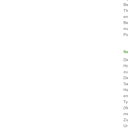
Be
Th
en
Be
ma
Ps
Ne
Di
Ho
zu
Di
Sa
Ha
en
Ty
(W
me
Zu
Ur