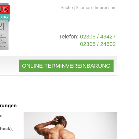
Suche
Sitemap
Impressum
|
|
Telefon:
02305 / 43427
02305 / 24602
ONLINE TERMINVEREINBARUNG
örungen
es
Check
),