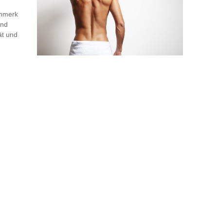
enmerk
und
ät und