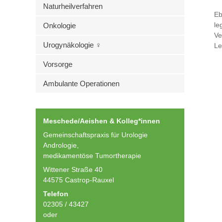
Naturheilverfahren
Eb
le
Onkologie
Ve
Urogynäkologie ♀
Le
Vorsorge
Ambulante Operationen
Meschede/Aeishen & Kolleg*innen
Gemeinschaftspraxis für Urologie
Andrologie,
medikamentöse Tumortherapie
Wittener Straße 40
44575 Castrop-Rauxel
Telefon
02305 / 43427
oder