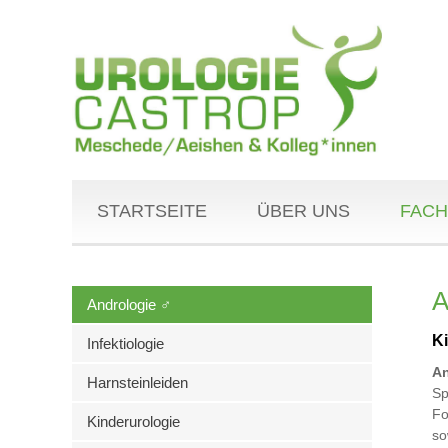
STARTSEITE
ÜBER UNS
FACH
A
Andrologie ♂
K
Infektiologie
An
Harnsteinleiden
Sp
Fo
Kinderurologie
so