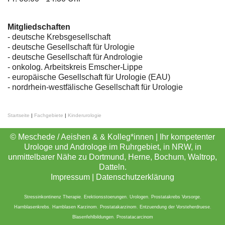
Mitgliedschaften
- deutsche Krebsgesellschaft
-
deutsche Gesellschaft für Urologie
-
deutsche Gesellschaft für Andrologie
-
onkolog. Arbeitskreis Emscher-Lippe
- europäische Gesellschaft für Urologie (EAU)
- nordrhein-westfälische Gesellschaft für Urologie
Startseite
|
Fachgebiete
|
Kinderurologie
© Meschede / Aeishen & & Kolleg*innen | Ihr kompetenter
Urologe und Androloge im Ruhrgebiet, in NRW, in
unmittelbarer Nähe zu Dortmund, Herne, Bochum, Waltrop,
Datteln.
Impressum
|
Datenschutzerklärung
Stressinkontinenz Therapie
,
Erektionsstoerungen
,
Urologen
,
Prostatakrebs Vorsorge
,
Harnblasenkrebs
,
Harnblasen Karzinom
,
Prostatakarzinom
,
Entzuendung der Vorsteherdruese
,
Blasenfehlbildungen
,
Prostatacarcinom