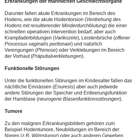
Erkrankungen der männlichen Geschlechtsorgane
Darunter fallen akute Erkrankungen im Bereich des
Hodens, wie die akute Hodentorsion (
Verdrehung des
Hodens mit resultierender Minderdurchblutung
) die einer
schnellen operativen Intervention bedarf, aber auch
Krampfaderbildungen (
Varikozele
), Leistenbrüche (
offener
Processus vaginalis peritonaei
) und natürlich
Verengungen (
Phimose
) oder Verklebungen im Bereich
der Vorhaut (
Präputialverklebungen
).
Funktionelle Störungen
Unter die funktionellen Störungen im Kindesalter fallen das
nächtliche Einnässen (
Enuresis
) aber auch jedwede
andere Störungen der Speicher und Entleerungsfunktion
der Harnblase (
neurogene Blasenfunktionsstörungen
).
Tumore
Zu den malignen Erkrankungsbildern gehören zum
Beispiel Hodentumore, Neubildungen im Bereich der
Nieren (
z.B. Wilmstumor
) oder auch anderen Geweben