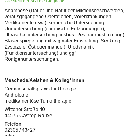
Wie stellt der Arzt die Diagnose?
Anamnese (Dauer und Natur der Miktionsbeschwerden,
vorausgegangene Operationen, Vorerkrankungen,
Medikamente usw.), körperliche Untersuchung,
Urinuntersuchung (chronische Entzündungen),
Ultraschalluntersuchung (insbes. Restharnbestimmung),
Blasenspiegelung mit vaginaler Einstellung (Senkung,
Zystozele, Östrogenmangel), Urodynamik
(Funktionsuntersuchung) und ggf.
Röntgenuntersuchungen.
Meschede/Aeishen & Kolleg*innen
Gemeinschaftspraxis für Urologie
Andrologie,
medikamentöse Tumortherapie
Wittener Straße 40
44575 Castrop-Rauxel
Telefon
02305 / 43427