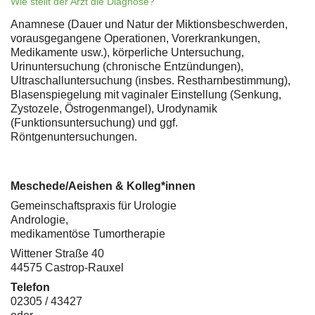
Wie stellt der Arzt die Diagnose?
Anamnese (Dauer und Natur der Miktionsbeschwerden,
vorausgegangene Operationen, Vorerkrankungen,
Medikamente usw.), körperliche Untersuchung,
Urinuntersuchung (chronische Entzündungen),
Ultraschalluntersuchung (insbes. Restharnbestimmung),
Blasenspiegelung mit vaginaler Einstellung (Senkung,
Zystozele, Östrogenmangel), Urodynamik
(Funktionsuntersuchung) und ggf.
Röntgenuntersuchungen.
Meschede/Aeishen & Kolleg*innen
Gemeinschaftspraxis für Urologie
Andrologie,
medikamentöse Tumortherapie
Wittener Straße 40
44575 Castrop-Rauxel
Telefon
02305 / 43427