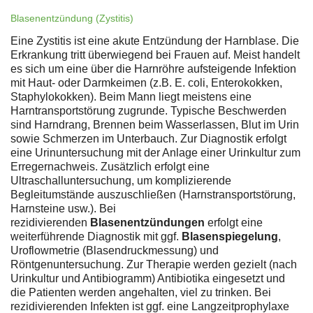
Blasenentzündung (Zystitis)
Eine Zystitis ist eine akute Entzündung der Harnblase. Die
Erkrankung tritt überwiegend bei Frauen auf. Meist handelt
es sich um eine über die Harnröhre aufsteigende Infektion
mit Haut- oder Darmkeimen (z.B. E. coli, Enterokokken,
Staphylokokken). Beim Mann liegt meistens eine
Harntransportstörung zugrunde. Typische Beschwerden
sind Harndrang, Brennen beim Wasserlassen, Blut im Urin
sowie Schmerzen im Unterbauch. Zur Diagnostik erfolgt
eine Urinuntersuchung mit der Anlage einer Urinkultur zum
Erregernachweis. Zusätzlich erfolgt eine
Ultraschalluntersuchung, um komplizierende
Begleitumstände auszuschließen (Harnstransportstörung,
Harnsteine usw.). Bei
rezidivierenden
Blasenentzündungen
erfolgt eine
weiterführende Diagnostik mit ggf.
Blasenspiegelung
,
Uroflowmetrie (Blasendruckmessung) und
Röntgenuntersuchung. Zur Therapie werden gezielt (nach
Urinkultur und Antibiogramm) Antibiotika eingesetzt und
die Patienten werden angehalten, viel zu trinken. Bei
rezidivierenden Infekten ist ggf. eine Langzeitprophylaxe