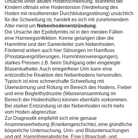
Ursache einer akuten Hodenschwellung. Während bei
Kindern oftmals eine Hodentorsion (Verdrehung des
Hoden mit resultierender Durchblutungsstörung) ursächlich
für die Schwellung ist, handelt es sich mit zunehmendem
Alter meist um
Nebenhodenentzündung
.
Die Ursache der Epididymitis ist in den meisten Fällen
eine Harnwegsinfektion. Keime gelangen über die
Harnröhre und den Samenleiter zum Nebenhoden.
Fördernd wirken auch hier Störungen im Harnfluss
(Prostatavergrößerungen, Harnröhrenverengungen),
starkes Pressen z.B. beim Stuhlgang oder eingelegte
Blasenkatheter. Auch erregerfreier Urin kann eine
entzündliche Reaktion des Nebenhodens hervorrufen.
Typisch ist eine schmerzhafte Schwellung mit
Überwärmung und Rötung im Bereich des Hodens. Fieber
und eine Begleithydrozele (Wasseransammlung im
Bereich der Hodenhüllen) können ebenfalls vorkommen.
Bei starker Entzündung ist der Nebenhoden nicht mehr
vom Hoden abgrenzbar.
Zur Diagnostik empfiehlt sich eine genaue
Anamneseerhebung (Krankengeschichte), eine gründliche
körperliche Untersuchung, Urin- und Blutuntersuchungen
und ggf. Harnröhrenabstriche. Eine Ultraschall- und