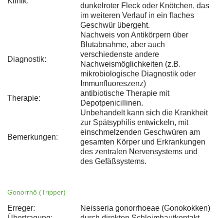
Klinik:
dunkelroter Fleck oder Knötchen, das
im weiteren Verlauf in ein flaches
Geschwür übergeht.
Nachweis von Antikörpern über
Blutabnahme, aber auch
verschiedenste andere
Diagnostik:
Nachweismöglichkeiten (z.B.
mikrobiologische Diagnostik oder
Immunfluoreszenz)
antibiotische Therapie mit
Therapie:
Depotpenicillinen.
Unbehandelt kann sich die Krankheit
zur Spätsyphilis entwickeln, mit
einschmelzenden Geschwüren am
Bemerkungen:
gesamten Körper und Erkrankungen
des zentralen Nervensystems und
des Gefäßsystems.
Gonorrhö (Tripper)
Erreger:
Neisseria gonorrhoeae (Gonokokken)
Übertragung:
durch direkten Schleimhautkontakt