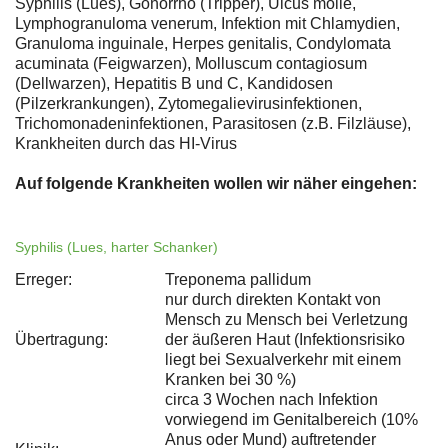
Syphilis (Lues), Gonorrhö (Tripper), Ulcus molle,
Lymphogranuloma venerum, Infektion mit Chlamydien,
Granuloma inguinale, Herpes genitalis, Condylomata
acuminata (Feigwarzen), Molluscum contagiosum
(Dellwarzen), Hepatitis B und C, Kandidosen
(Pilzerkrankungen), Zytomegalievirusinfektionen,
Trichomonadeninfektionen, Parasitosen (z.B. Filzläuse),
Krankheiten durch das HI-Virus
Auf folgende Krankheiten wollen wir näher eingehen:
Syphilis (Lues, harter Schanker)
Erreger:
Treponema pallidum
nur durch direkten Kontakt von
Mensch zu Mensch bei Verletzung
Übertragung:
der äußeren Haut (Infektionsrisiko
liegt bei Sexualverkehr mit einem
Kranken bei 30 %)
circa 3 Wochen nach Infektion
vorwiegend im Genitalbereich (10%
Anus oder Mund) auftretender