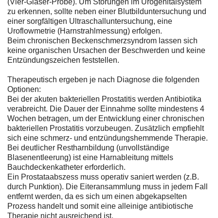
(Vier-Gläser-Probe). Um Störungen im Urogenitalsystem
zu erkennen, sollte neben einer Blutbilduntersuchung und
einer sorgfältigen Ultraschalluntersuchung, eine
Uroflowmetrie (Harnstrahlmessung) erfolgen.
Beim chronischen Beckenschmerzsyndrom lassen sich
keine organischen Ursachen der Beschwerden und keine
Entzündungszeichen feststellen.
Therapeutisch ergeben je nach Diagnose die folgenden
Optionen:
Bei der akuten bakteriellen Prostatitis werden Antibiotika
verabreicht. Die Dauer der Einnahme sollte mindestens 4
Wochen betragen, um der Entwicklung einer chronischen
bakteriellen Prostatitis vorzubeugen. Zusätzlich empfiehlt
sich eine schmerz- und entzündungshemmende Therapie.
Bei deutlicher Restharnbildung (unvollständige
Blasenentleerung) ist eine Harnableitung mittels
Bauchdeckenkatheter erforderlich.
Ein Prostataabszess muss operativ saniert werden (z.B.
durch Punktion). Die Eiteransammlung muss in jedem Fall
entfernt werden, da es sich um einen abgekapselten
Prozess handelt und somit eine alleinige antibiotische
Therapie nicht ausreichend ist.